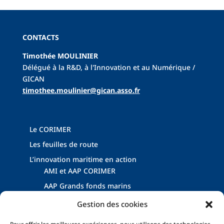
CONTACTS
Timothée MOULINIER
Délégué à la R&D, à l'Innovation et au Numérique /
GICAN
tim
othee.moulinier@gican.asso.fr
Le CORIMER
Les feuilles de route
L’innovation maritime en action
AMI et AAP CORIMER
AAP Grands fonds marins
Dispositifs Énergies Marines Renouvelables
Gestion des cookies
Les événements filière